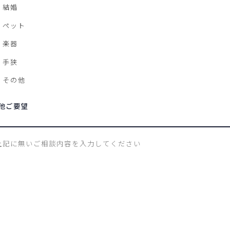
結婚
ペット
楽器
手狭
その他
他ご要望