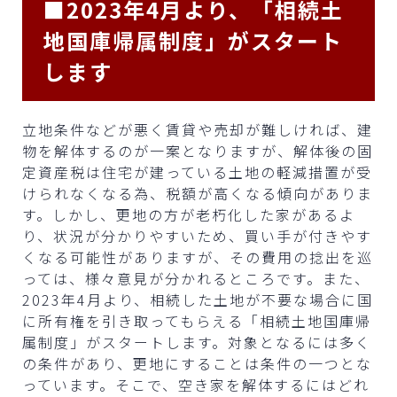
■2023年4月より、「相続土
地国庫帰属制度」がスタート
します
立地条件などが悪く賃貸や売却が難しければ、建
物を解体するのが一案となりますが、解体後の固
定資産税は住宅が建っている土地の軽減措置が受
けられなくなる為、税額が高くなる傾向がありま
す。しかし、更地の方が老朽化した家があるよ
り、状況が分かりやすいため、買い手が付きやす
くなる可能性がありますが、その費用の捻出を巡
っては、様々意見が分かれるところです。また、
2023年4月より、相続した土地が不要な場合に国
に所有権を引き取ってもらえる「相続土地国庫帰
属制度」がスタートします。対象となるには多く
の条件があり、更地にすることは条件の一つとな
っています。そこで、空き家を解体するにはどれ